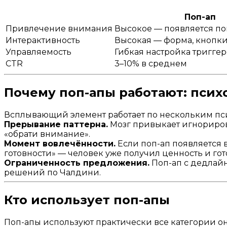
Поп-ап
Привлечение внимания
Высокое — появляется по
Интерактивность
Высокая — форма, кнопки
Управляемость
Гибкая настройка тригге
CTR
3–10% в среднем
Почему поп-апы работают: псих
Всплывающий элемент работает по нескольким п
Прерывание паттерна.
Мозг привыкает игнорирова
«обрати внимание».
Момент вовлечённости.
Если поп-ап появляется в
готовности» — человек уже получил ценность и гот
Ограниченность предложения.
Поп-ап с дедлайн
решений по Чалдини.
Кто использует поп-апы
Поп-апы используют практически все категории о