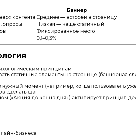
Баннер
верх контента
Среднее — встроен в страницу
, опросы
Низкая — чаще статичный
ров
Фиксированное место
0,1–0,3%
ология
сихологическим принципам:
ть статичные элементы на странице (баннерная сле
 нужный момент (например, когда пользователь уже 
ов сделать шаг.
ом («Акция до конца дня») активирует принцип д
нлайн-бизнеса: