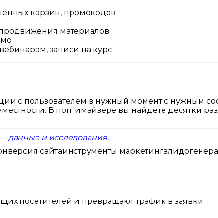
шенных корзин, промокодов
в
 продвижения материалов
емо
вебинаром, записи на курс
ции с пользователем в нужный момент с нужным с
уместности. В поптимайзере вы найдете десятки ра
 — данные и исследования.
онверсия сайта
инструменты маркетинга
лидогенер
щих посетителей и превращают трафик в заявки