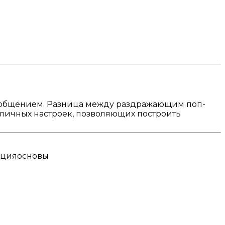
ообщением. Разница между раздражающим поп-
зличных настроек, позволяющих построить
ация
основы