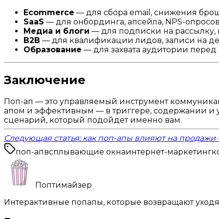
Ecommerce
— для сбора email, снижения бро
SaaS
— для онбординга, апсейла, NPS-опросо
Медиа и блоги
— для подписки на рассылку,
B2B
— для квалификации лидов, записи на д
Образование
— для захвата аудитории перед 
Заключение
Поп-ап — это управляемый инструмент коммуника
апом и эффективным — в триггере, содержании и 
сценарий, который подойдет именно вам.
Следующая статья: как поп-апы влияют на продажи
поп-ап
всплывающие окна
интернет-маркетинг
к
Поптимайзер
Интерактивные попапы, которые возвращают уходя