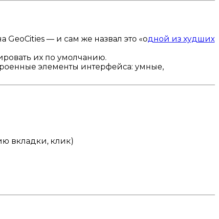
 GeoCities — и сам же назвал это «о
дной из худших
ровать их по умолчанию.
троенные элементы интерфейса: умные,
ию вкладки, клик)