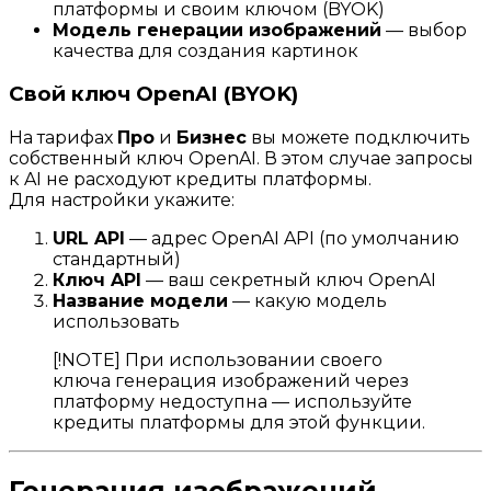
платформы и своим ключом (BYOK)
Модель генерации изображений
— выбор
качества для создания картинок
Свой ключ OpenAI (BYOK)
На тарифах
Про
и
Бизнес
вы можете подключить
собственный ключ OpenAI. В этом случае запросы
к AI не расходуют кредиты платформы.
Для настройки укажите:
URL API
— адрес OpenAI API (по умолчанию
стандартный)
Ключ API
— ваш секретный ключ OpenAI
Название модели
— какую модель
использовать
[!NOTE] При использовании своего
ключа генерация изображений через
платформу недоступна — используйте
кредиты платформы для этой функции.
Генерация изображений