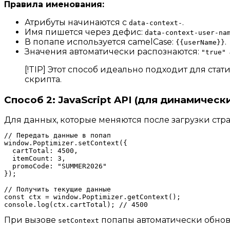
Правила именования:
Атрибуты начинаются с
.
data-context-
Имя пишется через дефис:
data-context-user-na
В попапе используется camelCase:
.
{{userName}}
Значения автоматически распознаются:
"true"
[!TIP] Этот способ идеально подходит для ста
скрипта.
Способ 2: JavaScript API (для динамическ
Для данных, которые меняются после загрузки страни
// Передать данные в попап

window.Poptimizer.setContext({

  cartTotal: 4500,

  itemCount: 3,

  promoCode: "SUMMER2026"

});

// Получить текущие данные

const ctx = window.Poptimizer.getContext();

При вызове
попапы автоматически обнов
setContext