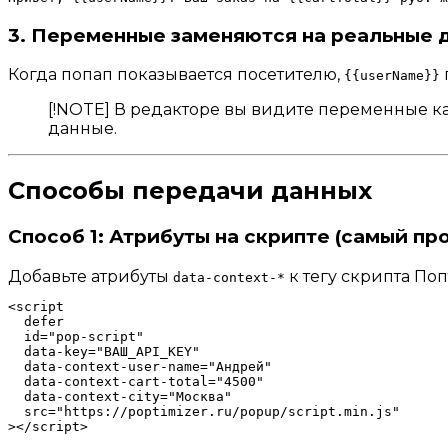
3. Переменные заменяются на реальные 
Когда попап показывается посетителю,
{{userName}}
[!NOTE] В редакторе вы видите переменные ка
данные.
Способы передачи данных
Способ 1: Атрибуты на скрипте (самый пр
Добавьте атрибуты
к тегу скрипта По
data-context-*
<script

  defer

  id="pop-script"

  data-key="ВАШ_API_KEY"

  data-context-user-name="Андрей"

  data-context-cart-total="4500"

  data-context-city="Москва"

  src="https://poptimizer.ru/popup/script.min.js"
