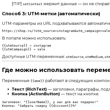
[!TIP]
мержит данные — он не стирает 
setContext
Способ 3: UTM-метки (автоматически)
UTM-параметры из URL подхватываются автоматиче
В попапе можно использовать:
{{utmSource}} → instagram

Доступные UTM-переменные:
,
,
utmSource
utmMedium
ut
Где можно использовать перем
Переменные
работают в следующих компоне
{{имя}}
Текст (RichText)
— заголовки, параграфы, под
Кнопка (ActionButton)
— текст на кнопке.
Заголовок: "{{userName}}, у нас для вас подарок!"
