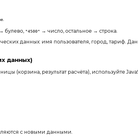
.
me
→ булево,
→ число, остальное → строка.
"4500"
тических данных: имя пользователя, город, тариф. Д
их данных)
цы (корзина, результат расчёта), используйте JavaSc
ляются с новыми данными.