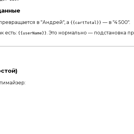
данные
превращается в "Андрей", а
— в "4 500".
{{cartTotal}}
к есть:
. Это нормально — подстановка пр
{{userName}}
остой)
птимайзер: