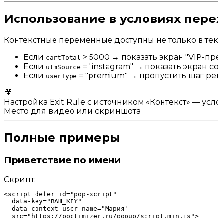
Использование в условиях пере
Контекстные переменные доступны не только в текс
Если
> 5000 → показать экран "VIP-п
cartTotal
Если
= "instagram" → показать экран 
utmSource
Если
= "premium" → пропустить шаг ре
userType
🎥
Настройка Exit Rule с источником «Контекст» — ус
Место для видео или скриншота
Полные примеры
Приветствие по имени
Скрипт:
<script defer id="pop-script"

  data-key="ВАШ_KEY"

  data-context-user-name="Мария"

  src="https://poptimizer.ru/popup/script.min.js">
