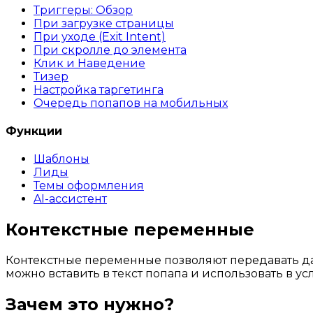
Триггеры: Обзор
При загрузке страницы
При уходе (Exit Intent)
При скролле до элемента
Клик и Наведение
Тизер
Настройка таргетинга
Очередь попапов на мобильных
Функции
Шаблоны
Лиды
Темы оформления
AI-ассистент
Контекстные переменные
Контекстные переменные позволяют передавать дан
можно вставить в текст попапа и использовать в ус
Зачем это нужно?