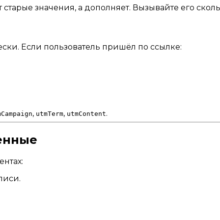
старые значения, а дополняет. Вызывайте его сколь
ски. Если пользователь пришёл по ссылке:
,
,
.
mCampaign
utmTerm
utmContent
енные
нтах:
писи.