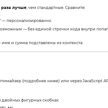
3 раза лучше
, чем стандартные. Сравните:
б." — персонализированно.
озможным — без единой строчки кода внутри попап
имя и сумма подставлены из контекста
тимайзер (подробнее ниже) или через JavaScript AP
в двойных фигурных скобках: