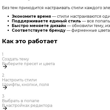
Без тем приходится настраивать стили каждого элем
Экономите время
— стили настраиваются оди
Поддерживаете единый стиль
— все попапы
Быстро меняете дизайн
— обновили тему, и
Соответствуете бренду
— фирменные цвета
Как это работает
1
Создать тему
Выберите пресет и цвета
2
Настроить стили
Шрифты, кнопки, поля
3
Выбрать в попапе
В настройках редактора