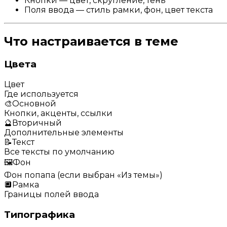
Кнопки — цвет, скругление, тень
Поля ввода — стиль рамки, фон, цвет текста
Что настраивается в теме
Цвета
Цвет
Где используется
🎨
Основной
Кнопки, акценты, ссылки
🔮
Вторичный
Дополнительные элементы
📝
Текст
Все тексты по умолчанию
🖼️
Фон
Фон попапа (если выбран «Из темы»)
🔲
Рамка
Границы полей ввода
Типографика