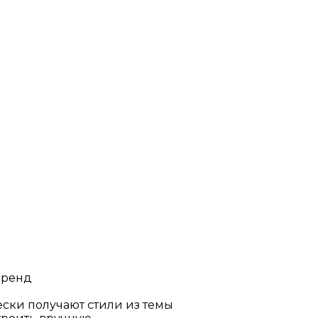
бренд
ески получают стили из темы