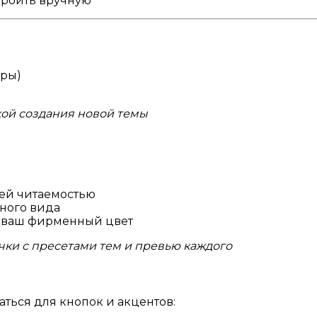
троить вручную
тры)
кой создания новой темы
шей читаемостью
ного вида
а ваш фирменный цвет
чки с пресетами тем и превью каждого
аться для кнопок и акцентов: