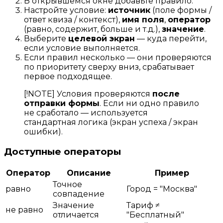
В открывшемся окне добавьте правило.
Настройте условие:
источник
(поле формы /
ответ квиза / контекст),
имя поля
,
оператор
(равно, содержит, больше и т.д.),
значение
.
Выберите
целевой экран
— куда перейти,
если условие выполняется.
Если правил несколько — они проверяются
по приоритету сверху вниз, срабатывает
первое подходящее.
[!NOTE] Условия проверяются
после
отправки формы
. Если ни одно правило
не сработало — используется
стандартная логика (экран успеха / экран
ошибки).
Доступные операторы
Оператор
Описание
Пример
Точное
равно
Город = "Москва"
совпадение
Значение
Тариф ≠
не равно
отличается
"Бесплатный"